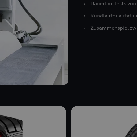
›
Dauerlauftests vo
›
Rundlaufqualität u
›
Zusammenspiel zwi