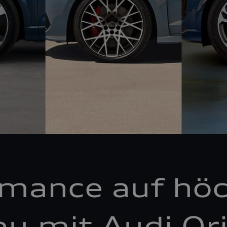
rmance auf hö
au mit Audi Ori