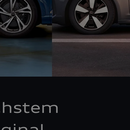
chstem
ginal